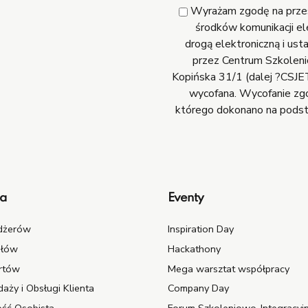
Wyrażam zgodę na przesy
środków komunikacji el
drogą elektroniczną i us
przez Centrum Szkoleni
Kopińska 31/1 (dalej ?CSJET
wycofana. Wycofanie zg
którego dokonano na podst
ia
Eventy
dżerów
Inspiration Day
ołów
Hackathony
rtów
Mega warsztat współpracy
aży i Obsługi Klienta
Company Day